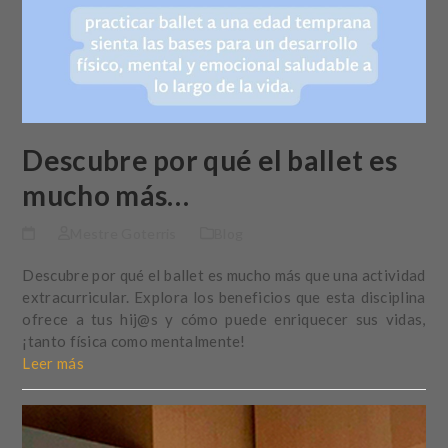
Descubre por qué el ballet es
mucho más…
Mestre Goterris
Blog
Descubre por qué el ballet es mucho más que una actividad
extracurricular. Explora los beneficios que esta disciplina
ofrece a tus hij@s y cómo puede enriquecer sus vidas,
¡tanto física como mentalmente!
Leer más