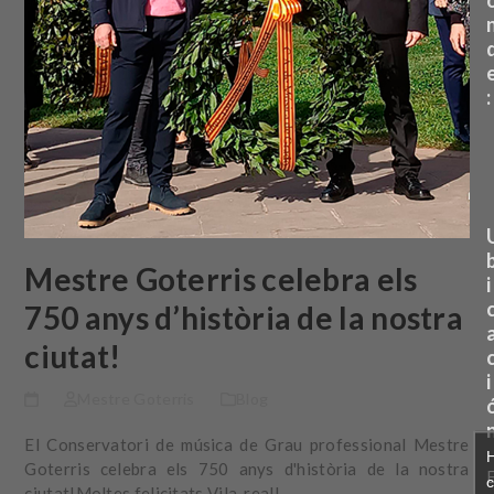
:
Mestre Goterris celebra els
i
750 anys d’història de la nostra
ciutat!
i
Mestre Goterris
Blog
El Conservatori de música de Grau professional Mestre
Goterris celebra els 750 anys d'història de la nostra
c
ciutat!Moltes felicitats Vila-real!