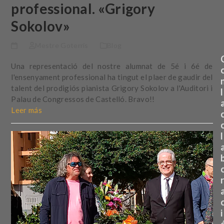
professional. «Grigory
Sokolov»
Mestre Goterris
Blog
Una representació del nostre alumnat de 5é i 6é de
l'ensenyament professional ha tingut el plaer de gaudir del
talent del prodigiós pianista Grigory Sokolov a l'Auditori i
l
Palau de Congressos de Castelló. Bravo!!
Leer más
l
r
i