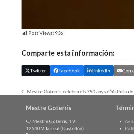
Post Views:
936
Comparte esta información:
Twitter
Facebook
LinkedIn
Corre
Mestre Goterris celebra els 750 anys d’història de 
previous
post:
Mestre Goterris
Términ
C/ Mestre Goterris, 19
Avis
12540 Vila-real (Castellón)
Polí