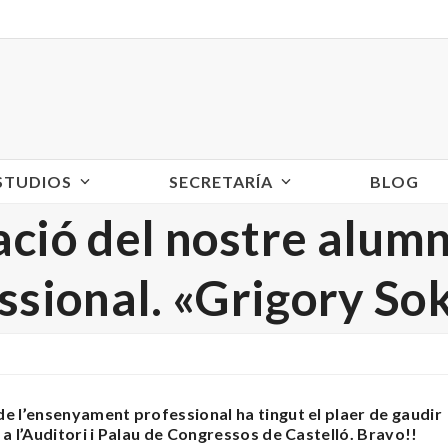
ESTUDIOS
SECRETARÍA
BLOG
ció del nostre alumna
ssional. «Grigory So
de l’ensenyament professional ha tingut el plaer de gaudir
 a l’Auditori i Palau de Congressos de Castelló. Bravo!!