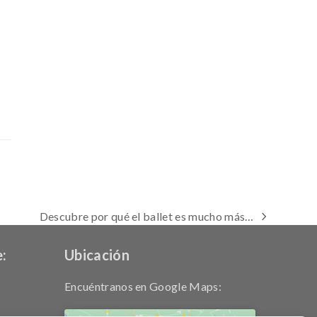
Descubre por qué el ballet es mucho más…
next
post:
:
Ubicación
Encuéntranos en Google Maps: