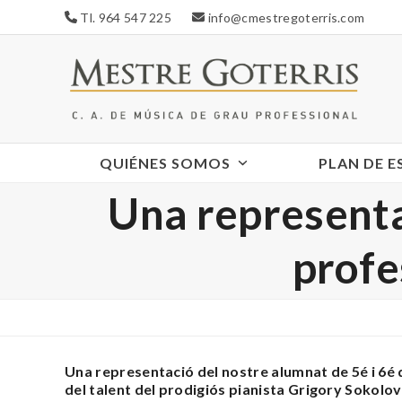
Skip
Tl. 964 547 225
info@cmestregoterris.com
to
content
QUIÉNES SOMOS
PLAN DE 
Una representa
profe
Una representació del nostre alumnat de 5é i 6é 
del talent del prodigiós pianista Grigory Sokolov