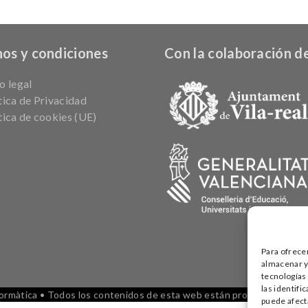
os y condiciones
Con la colaboración de
o legal
tica de Privacidad
tica de cookies (UE)
Para ofrece
almacenar y/
tecnologías
las identifi
màtica • Todos los contenidos de esta web están protegidos por la 
puede afecta