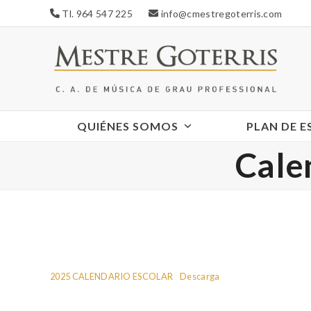
Skip
Tl. 964 547 225
info@cmestregoterris.com
to
content
QUIÉNES SOMOS
PLAN DE 
Cale
2025 CALENDARIO ESCOLAR
Descarga