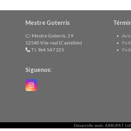
Mestre Goterris
Términ
C/ Mestre Goterris, 19
Avis
12540 Vila-real (Castellón)
Polí
Tl. 964 547 225
Polí
Síguenos:
Instagram
Desarrollo web: ARRUFAT Infor