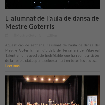
L’ alumnat de l’aula de dansa de
Mestre Goterris
Mestre Goterris
Blog
Aquest cap de setmana, l’alumnat de l’aula de dansa del
Mestre Goterris ha lluït dalt de l’escenari de Vila-real
Talent en un espectacle inoblidable que ha reunit artistes
de la nostra ciutat per a celebrar l’art en totes les seues…
Leer más