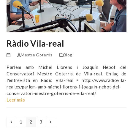
Ràdio Vila-real
Mestre Goterris
Blog
Parlem amb Michel Llorens i Joaquín Nebot del
Conservatori Mestre Goterris de Vila-real. Enllaç de
l'entrevista en Ràdio Vila-real = http://www.radiovila-
real.es/parlem-amb-michel-llorens-i-joaquin-nebot-del-
conservatori-mestre-goterris-de-vila-real/
Leer más
Anterior
Page
Page
Page
Siguiente
1
2
3