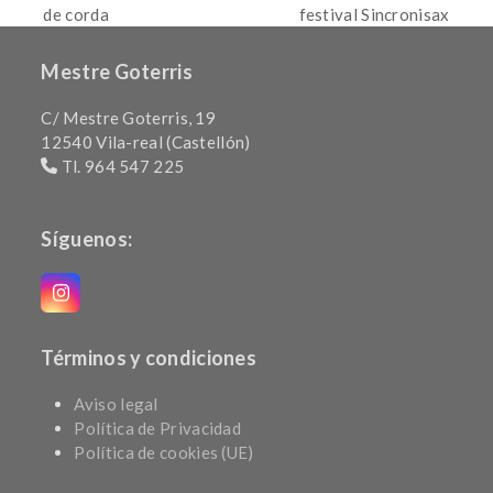
previous
next
de corda
festival Sincronisax
post:
post:
Mestre Goterris
C/ Mestre Goterris, 19
12540 Vila-real (Castellón)
Tl. 964 547 225
Síguenos:
Instagram
Términos y condiciones
Aviso legal
Política de Privacidad
Política de cookies (UE)