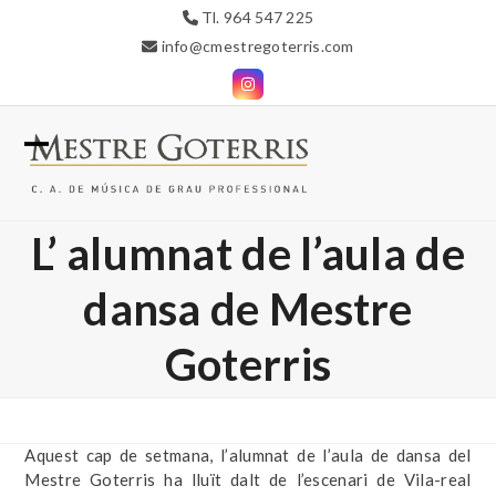
Skip
Tl. 964 547 225
to
info@cmestregoterris.com
content
Instagram
Open
Close
mobile
mobile
L’ alumnat de l’aula de
menu
menu
dansa de Mestre
Goterris
Aquest cap de setmana, l’alumnat de l’aula de dansa del
Mestre Goterris ha lluït dalt de l’escenari de Vila-real