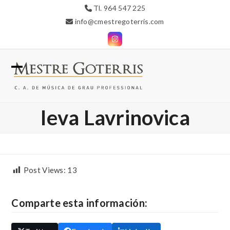
Skip
Tl. 964 547 225
to
info@cmestregoterris.com
content
Instagram
Open
Close
mobile
mobile
Ieva Lavrinovica
menu
menu
Post Views:
13
Comparte esta información: