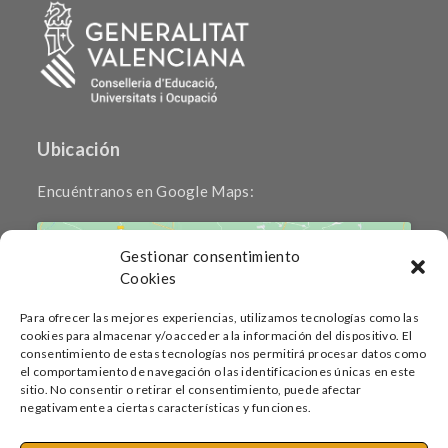
Ubicación
Encuéntranos en Google Maps:
Gestionar consentimiento
Cookies
Para ofrecer las mejores experiencias, utilizamos tecnologías como las
cookies para almacenar y/o acceder a la información del dispositivo. El
Haz clic para aceptar cookies de marketing
consentimiento de estas tecnologías nos permitirá procesar datos como
y permitir este contenido
el comportamiento de navegación o las identificaciones únicas en este
sitio. No consentir o retirar el consentimiento, puede afectar
negativamente a ciertas características y funciones.