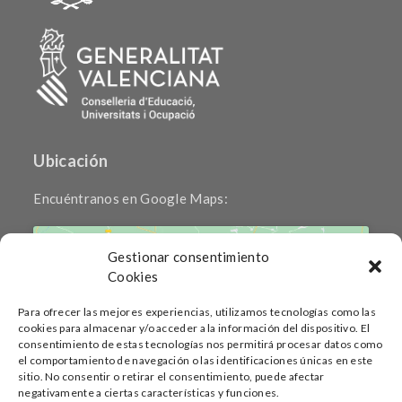
Ubicación
Encuéntranos en Google Maps:
Gestionar consentimiento
Cookies
Para ofrecer las mejores experiencias, utilizamos tecnologías como las
cookies para almacenar y/o acceder a la información del dispositivo. El
Haz clic para aceptar cookies de marketing
consentimiento de estas tecnologías nos permitirá procesar datos como
y permitir este contenido
el comportamiento de navegación o las identificaciones únicas en este
sitio. No consentir o retirar el consentimiento, puede afectar
negativamente a ciertas características y funciones.