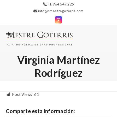
Skip
Tl. 964 547 225
to
info@cmestregoterris.com
content
Instagram
Open
Close
mobile
mobile
Virginia Martínez
menu
menu
Rodríguez
Post Views:
61
Comparte esta información: