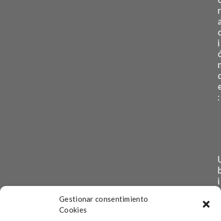
r
i
:
i
Gestionar consentimiento
Cookies