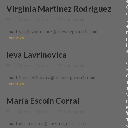
Virginia Martínez Rodríguez
Mestre Goterris
Profesorado
email: virginia.martinez@cmestregoterris.com
r
Leer más
r
i
Ieva Lavrinovica
Mestre Goterris
Profesorado
G
email: ieva.lavrinovica@cmestregoterris.com
Leer más
V
María Escoín Corral
r
(
Mestre Goterris
Profesorado
T
email: maria.escoin@cmestregoterris.com