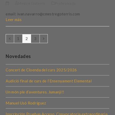
Mestre Goterris
Profesorado
email: ivan.navarro@cmestregoterris.com
Leer más
Anterior
Page
Page
Page
Siguiente
1
2
3
Novedades
Concert de Cloenda del curs 2025/2026
Audició final de curs de l’Ensenyament Elemental
Un món ple d’aventures. Jumanji!!
Manuel Usó Rodríguez
Inscripción Pruebas Acceso. Convocatoria extraordinaria