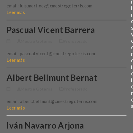
email: luis.martinez@cmestregoterris.com
i
Leer más
Pascual Vicent Barrera
Mestre Goterris
Profesorado
email: pascual.vicent@cmestregoterris.com
Leer más
i
Albert Bellmunt Bernat
i
Mestre Goterris
Profesorado
email: albert.bellmunt@cmestregoterris.com
Leer más
Iván Navarro Arjona