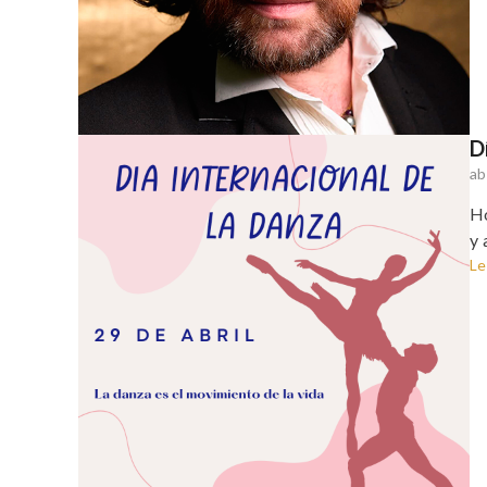
D
ab
Ho
y 
Le