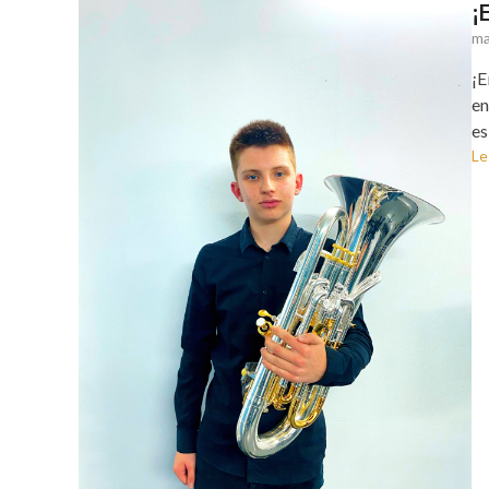
¡
ma
¡E
en
es
Le