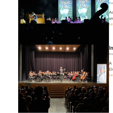
ma
Aq
un
Le
I
ma
A 
El
Le