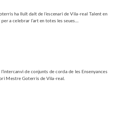
rris ha lluït dalt de l’escenari de Vila-real Talent en
 per a celebrar l’art en totes les seues…
 l’intercanvi de conjunts de corda de les Ensenyances
ri Mestre Goterris de Vila-real.