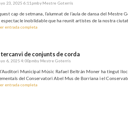
yo 23, 2025 6:11pm
by Mestre Goterris
uest cap de setmana, l’alumnat de l’aula de dansa del Mestre Gote
 espectacle inoblidable que ha reunit artistes de la nostra ciutat
er entrada completa
ntercanvi de conjunts de corda
yo 6, 2025 4:00pm
by Mestre Goterris
l’Auditori Municipal Músic Rafael Beltrán Moner ha tingut lloc
ementals del Conservatori Abel Mus de Borriana i el Conservato
er entrada completa