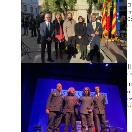
El
In
Co
Le
I
no
II
re
ev
Le