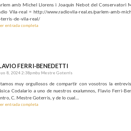
rlem amb Michel Llorens i Joaquín Nebot del Conservatori Mes
dio Vila-real = http://www.radiovila-real.es/parlem-amb-mich
terris-de-vila-real/
er entrada completa
LAVIO FERRI-BENEDETTI
yo 8, 2024 2:38pm
by Mestre Goterris
tamos muy orgullosos de compartir con vosotros la entrevist
ásica Codalario a uno de nuestros exalumnos, Flavio Ferri-Ben
ntro, C. Mestre Goterris, y de lo cual…
er entrada completa