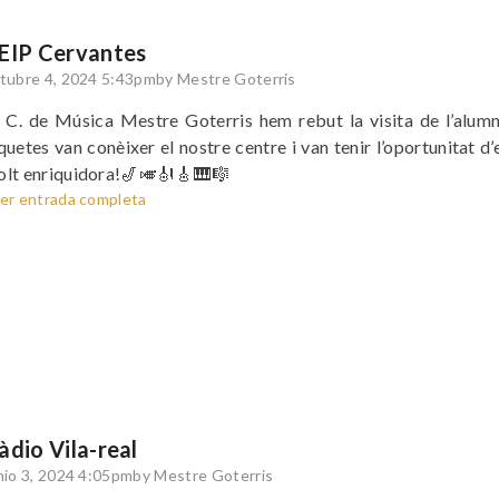
EIP Cervantes
tubre 4, 2024 5:43pm
by Mestre Goterris
 C. de Música Mestre Goterris hem rebut la visita de l’alumna
quetes van conèixer el nostre centre i van tenir l’oportunitat d
lt enriquidora!🎷🎺🎻🎸🎹🎼
er entrada completa
àdio Vila-real
nio 3, 2024 4:05pm
by Mestre Goterris