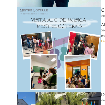
C
en
Al
xi
m
Le
D
di