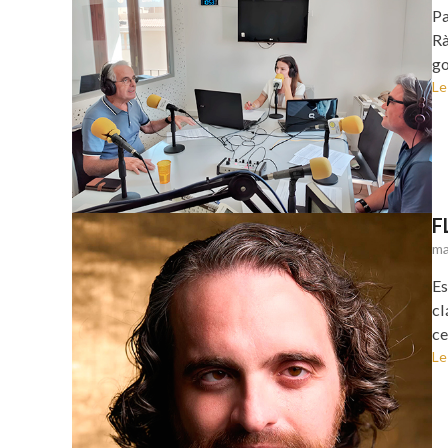
Pa
Rà
go
Le
F
ma
Es
cl
ce
Le