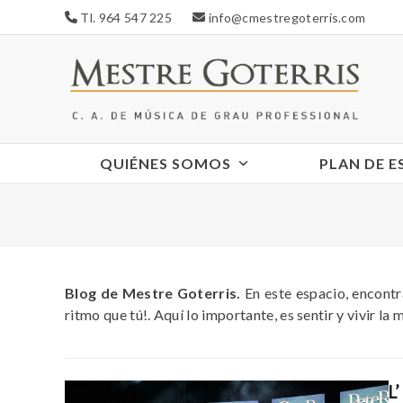
Skip
Tl. 964 547 225
info@cmestregoterris.com
to
content
QUIÉNES SOMOS
PLAN DE 
Blog de Mestre Goterris.
En este espacio, encontr
ritmo que tú!. Aquí lo importante, es sentir y vivir la 
L