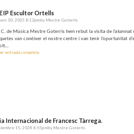
EIP Escultor Ortells
ero 30, 2025 8:12pm
by Mestre Goterris
 C. de Música Mestre Goterris hem rebut la visita de l’alumnat de
quetes van conèixer el nostre centre i van tenir l’oportunitat d
olt…
er entrada completa
ia Internacional de Francesc Tàrrega.
ciembre 15, 2024 6:55pm
by Mestre Goterris