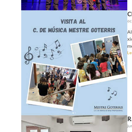
C
oc
Al
xi
mo
Le
R
ju