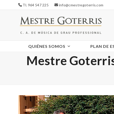
Skip
Tl. 964 547 225
info@cmestregoterris.com
to
content
QUIÉNES SOMOS
PLAN DE 
Mestre Goterris 