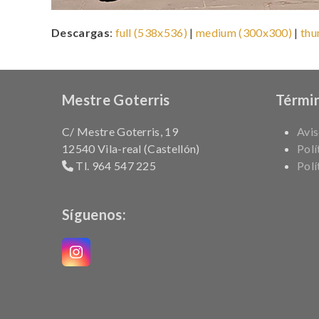
Descargas
:
full (538x536)
|
medium (300x300)
|
thu
Mestre Goterris
Términ
C/ Mestre Goterris, 19
Avis
12540 Vila-real (Castellón)
Polí
Tl. 964 547 225
Polí
Síguenos:
Instagram