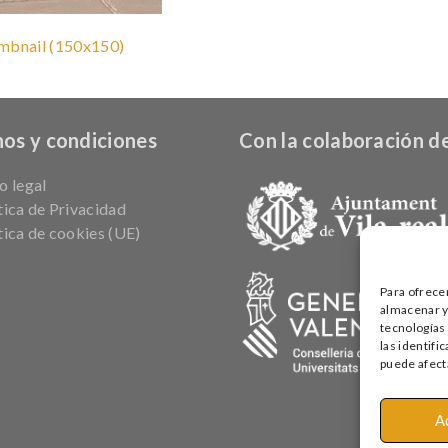
mbnail (150x150)
os y condiciones
Con la colaboración de
o legal
tica de Privacidad
tica de cookies (UE)
Para ofrece
almacenar y/
tecnologías
las identifi
puede afecta
A