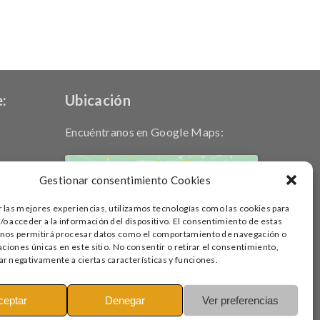
:
Ubicación
Encuéntranos en Google Maps:
Gestionar consentimiento Cookies
r las mejores experiencias, utilizamos tecnologías como las cookies para
Haz clic para aceptar cookies de
o acceder a la información del dispositivo. El consentimiento de estas
marketing y permitir este contenido
 nos permitirá procesar datos como el comportamiento de navegación o
caciones únicas en este sitio. No consentir o retirar el consentimiento,
r negativamente a ciertas características y funciones.
ceptar
Denegar
Ver preferencias