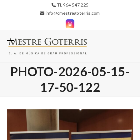
Skip
Tl. 964 547 225
to
info@cmestregoterris.com
content
Instagram
Open
Close
mobile
mobile
PHOTO-2026-05-15-
menu
menu
17-50-122