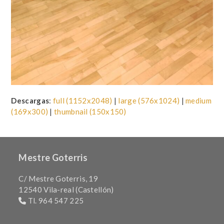
Descargas
:
full (1152x2048)
|
large (576x1024)
|
medium
(169x300)
|
thumbnail (150x150)
Mestre Goterris
C/ Mestre Goterris, 19
12540 Vila-real (Castellón)
Tl. 964 547 225