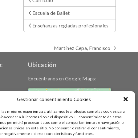
Currículo
Escuela de Ballet
Enseñanzas regladas profesionales
Martínez Cepa, Francisco
next
post:
:
Ubicación
Encuéntranos en Google Maps:
Gestionar consentimiento Cookies
r las mejores experiencias, utilizamos tecnologías como las cookies para
Haz clic para aceptar cookies de
o acceder a la información del dispositivo. El consentimiento de estas
marketing y permitir este contenido
 nos permitirá procesar datos como el comportamiento de navegación o
caciones únicas en este sitio. No consentir o retirar el consentimiento,
r negativamente a ciertas características y funciones.