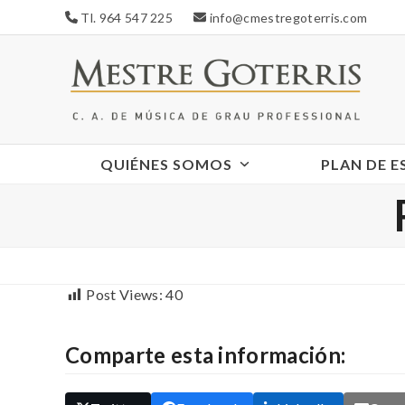
Skip
Tl. 964 547 225
info@cmestregoterris.com
to
content
QUIÉNES SOMOS
PLAN DE 
Post Views:
40
Comparte esta información: