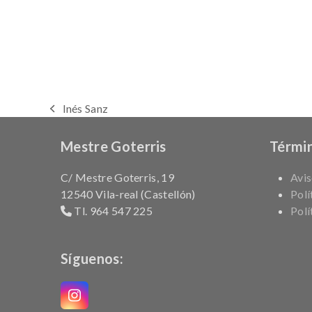
Inés Sanz
previous
post:
Mestre Goterris
Términ
C/ Mestre Goterris, 19
Avis
12540 Vila-real (Castellón)
Polí
Tl. 964 547 225
Polí
Síguenos:
Instagram