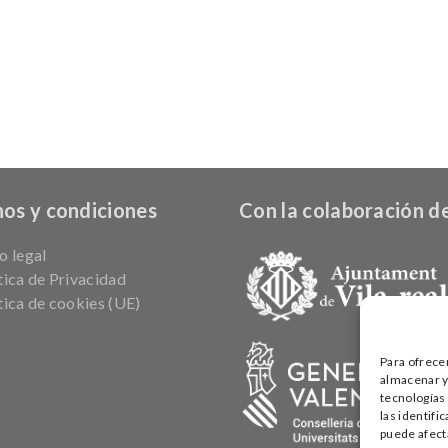
os y condiciones
Con la colaboración de
o legal
tica de Privacidad
tica de cookies (UE)
Para ofrece
almacenar y/
tecnologías
las identifi
puede afecta