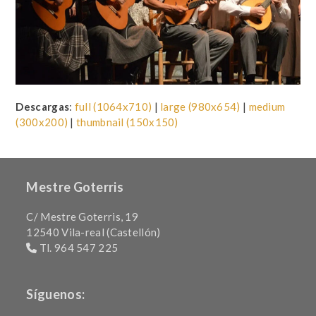
Descargas
:
full (1064x710)
|
large (980x654)
|
medium
(300x200)
|
thumbnail (150x150)
Mestre Goterris
C/ Mestre Goterris, 19
12540 Vila-real (Castellón)
Tl. 964 547 225
Síguenos: