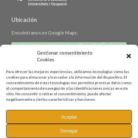
Ubicación
Encuéntranos en Google Maps:
Gestionar consentimiento
Cookies
Para ofrecer las mejores experiencias, utilizamos tecnologías como las
cookies para almacenar y/o acceder a la información del dispositivo. El
Haz clic para aceptar cookies de marketing
consentimiento de estas tecnologías nos permitirá procesar datos como
y permitir este contenido
el comportamiento de navegación o las identificaciones únicas en este
sitio. No consentir o retirar el consentimiento, puede afectar
negativamente a ciertas características y funciones.
Aceptar
Denegar