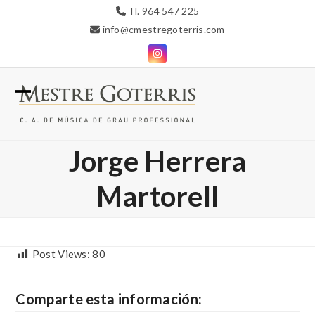
Skip
Tl. 964 547 225
to
info@cmestregoterris.com
content
Instagram
Open
Close
mobile
mobile
Jorge Herrera
menu
menu
Martorell
Post Views:
80
Comparte esta información: