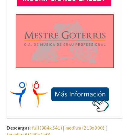
Descargas
:
full (384x541)
|
medium (213x300)
|
thumbnail (150x150)