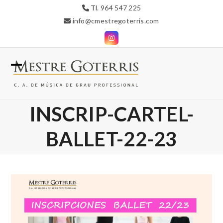
Skip
Tl. 964 547 225
to
info@cmestregoterris.com
content
Instagram
Open
Close
mobile
mobile
INSCRIP-CARTEL-
menu
menu
BALLET-22-23