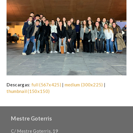
Descargas
:
full (567x425)
|
medium (300x225)
|
thumbnail (150x150)
Mestre Goterris
C/ Mestre Goterris, 19