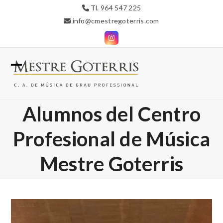
Skip
Tl. 964 547 225
to
info@cmestregoterris.com
content
Instagram
Open
Close
mobile
mobile
Alumnos del Centro
menu
menu
Profesional de Música
Mestre Goterris