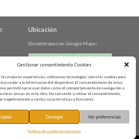
:
Ubicación
Encuéntranos en Google Maps:
Gestionar consentimiento Cookies
r las mejores experiencias, utilizamos tecnologías como las cookies para
Haz clic para aceptar cookies de
o acceder a la información del dispositivo. El consentimiento de estas
marketing y permitir este contenido
 nos permitirá procesar datos como el comportamiento de navegación o
caciones únicas en este sitio. No consentir o retirar el consentimiento,
r negativamente a ciertas características y funciones.
ceptar
Denegar
Ver preferencias
Política de cookies
Impressum
ley de protección intelectual.