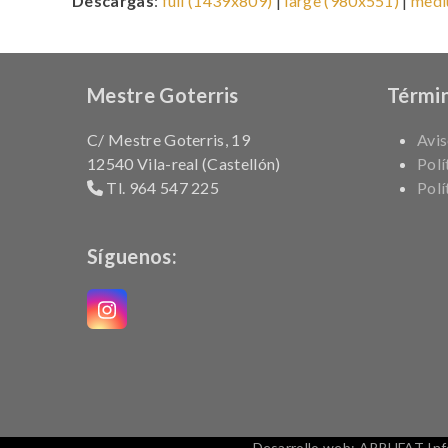
Descargas
:
full (1439x809)
|
large (980x551)
|
medi
Mestre Goterris
Términ
C/ Mestre Goterris, 19
Avis
12540 Vila-real (Castellón)
Polí
Tl. 964 547 225
Polí
Síguenos:
Instagram
Desarrollo web: ARRUFAT Infor