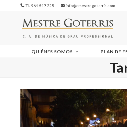
Skip
Tl. 964 547 225
info@cmestregoterris.com
to
content
QUIÉNES SOMOS
PLAN DE 
Ta