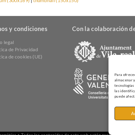
um (300x169)
|
thumbnail (150x150)
os y condiciones
Con la colaboración de
o legal
tica de Privacidad
tica de cookies (UE)
Para ofrece
almacenar y/
tecnologías
las identifi
puede afecta
A
màtica • Todos los contenidos de esta web están protegidos por la 