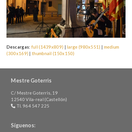
Descargas
:
full (1439x809)
|
large (980x551)
|
medium
(300x169)
|
thumbnail (150x150)
Mestre Goterris
C/ Mestre Goterris, 19
12540 Vila-real (Castellón)
Tl. 964 547 225
Síguenos: