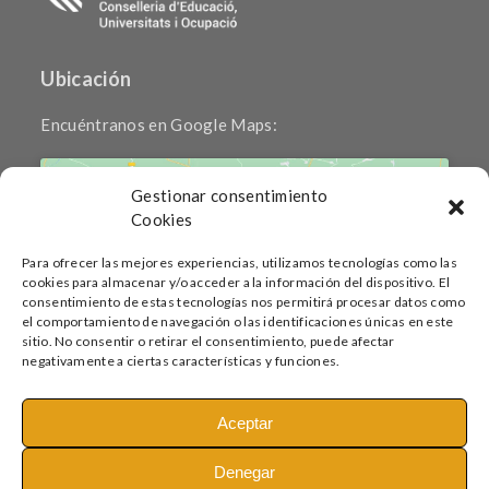
Ubicación
Encuéntranos en Google Maps:
Gestionar consentimiento
Cookies
Para ofrecer las mejores experiencias, utilizamos tecnologías como las
cookies para almacenar y/o acceder a la información del dispositivo. El
Haz clic para aceptar cookies de marketing
consentimiento de estas tecnologías nos permitirá procesar datos como
y permitir este contenido
el comportamiento de navegación o las identificaciones únicas en este
sitio. No consentir o retirar el consentimiento, puede afectar
negativamente a ciertas características y funciones.
Aceptar
Denegar