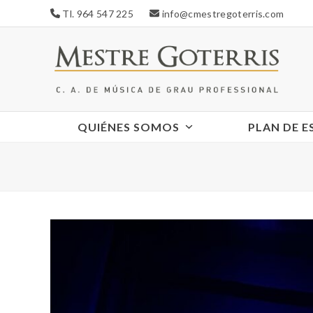
Skip
Tl. 964 547 225
info@cmestregoterris.com
to
content
QUIÉNES SOMOS
PLAN DE 