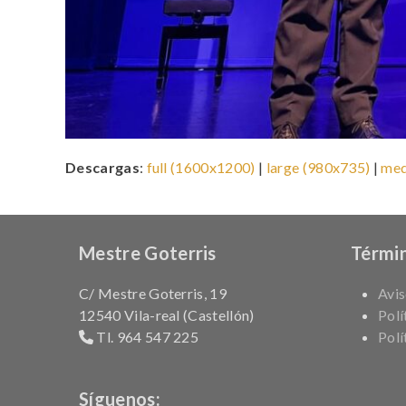
Descargas
:
full (1600x1200)
|
large (980x735)
|
med
Mestre Goterris
Términ
C/ Mestre Goterris, 19
Avis
12540 Vila-real (Castellón)
Polí
Tl. 964 547 225
Polí
Síguenos: