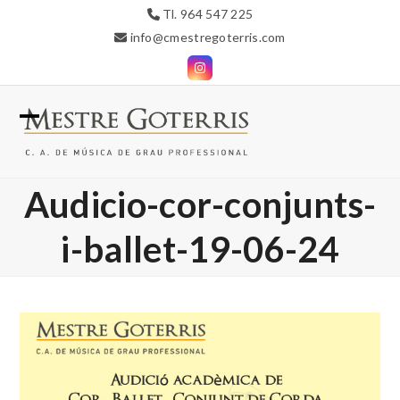
Skip
Tl. 964 547 225
to
info@cmestregoterris.com
content
Instagram
Open
Close
mobile
mobile
Audicio-cor-conjunts-
menu
menu
i-ballet-19-06-24