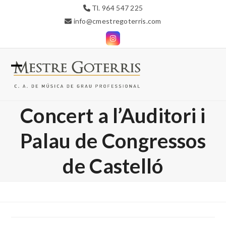
Skip
Tl. 964 547 225
to
info@cmestregoterris.com
content
Instagram
Open
Close
mobile
mobile
Concert a l’Auditori i
menu
menu
Palau de Congressos
de Castelló