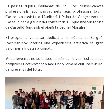
El passat dijous, l’alumnat de 5é i 6é d’ensenyances
professionals, acompanyat pels seus professors Javi i
Carlos, va assistir a l’Auditori i Palau de Congressos de
Castelló per a gaudir del concert de l’Orquestra Simfònica
de Castelló, junt amb el pianista Leonel Morales.
El programa va estar dedicat a la música de Serguéi
Rachmáninov, oferint una experiència artística de gran
valor per al nostre alumnat.
🎶 La joventut no sols escolta música: la viu, l’estudia i es
compromet activament a mantindre viva la cultura musical
del present i del futur.