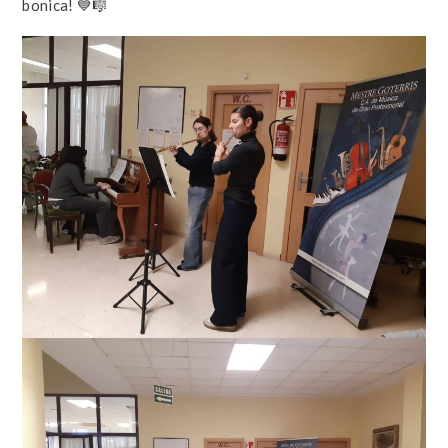
bonica! 💙🎼