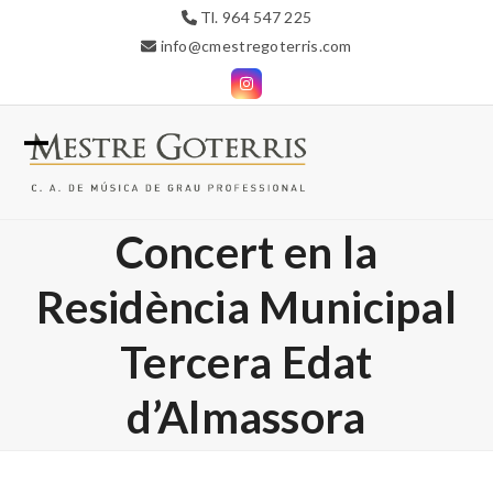
Skip
Tl. 964 547 225
to
info@cmestregoterris.com
content
Instagram
Open
Close
mobile
mobile
Concert en la
menu
menu
Residència Municipal
Tercera Edat
d’Almassora