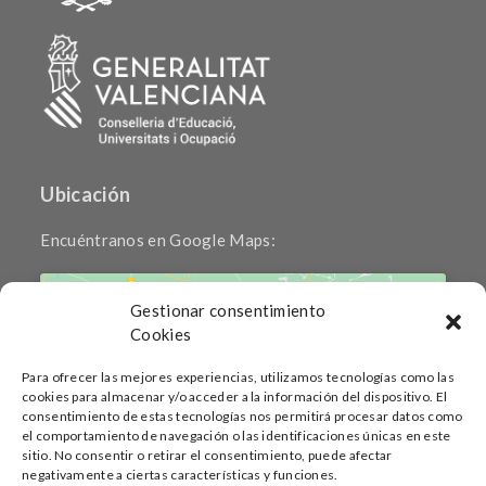
Ubicación
Encuéntranos en Google Maps:
Gestionar consentimiento
Cookies
Para ofrecer las mejores experiencias, utilizamos tecnologías como las
cookies para almacenar y/o acceder a la información del dispositivo. El
Haz clic para aceptar cookies de marketing
consentimiento de estas tecnologías nos permitirá procesar datos como
y permitir este contenido
el comportamiento de navegación o las identificaciones únicas en este
sitio. No consentir o retirar el consentimiento, puede afectar
negativamente a ciertas características y funciones.