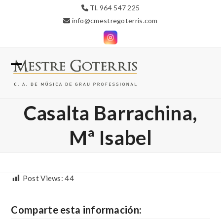
Skip
Tl. 964 547 225
to
info@cmestregoterris.com
content
Instagram
Open
Close
mobile
mobile
Casalta Barrachina,
menu
menu
Mª Isabel
Post Views:
44
Comparte esta información: