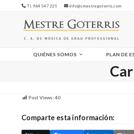
Skip
Tl. 964 547 225
info@cmestregoterris.com
to
content
QUIÉNES SOMOS
PLAN DE 
Car
Post Views:
40
Comparte esta información: