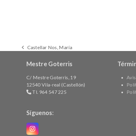
Castellar Nos, María
previous
post:
Mestre Goterris
Términ
C/ Mestre Goterris, 19
Avis
12540 Vila-real (Castellón)
Polí
Tl. 964 547 225
Polí
Síguenos:
Instagram