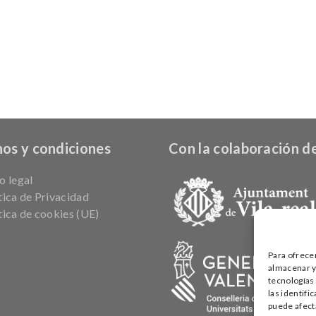
os y condiciones
Con la colaboración de
o legal
tica de Privacidad
tica de cookies (UE)
Para ofrece
almacenar y/
tecnologías
las identifi
puede afecta