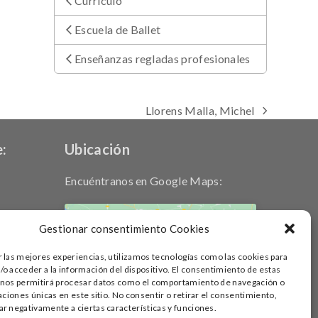
Currículo
Escuela de Ballet
Enseñanzas regladas profesionales
Llorens Malla, Michel
next
post:
:
Ubicación
Encuéntranos en Google Maps:
Gestionar consentimiento Cookies
r las mejores experiencias, utilizamos tecnologías como las cookies para
Haz clic para aceptar cookies de
o acceder a la información del dispositivo. El consentimiento de estas
marketing y permitir este contenido
 nos permitirá procesar datos como el comportamiento de navegación o
caciones únicas en este sitio. No consentir o retirar el consentimiento,
r negativamente a ciertas características y funciones.