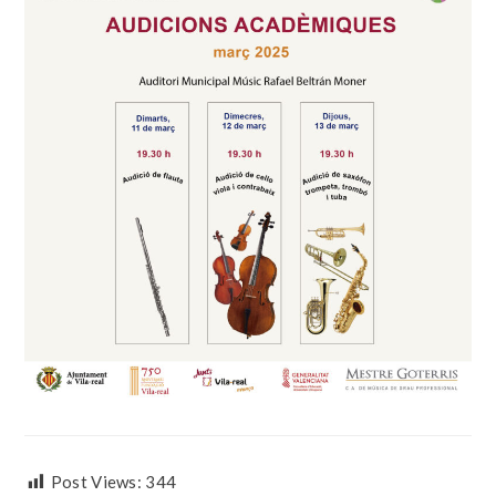
Post Views:
344