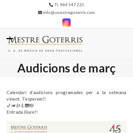
Skip
Tl. 964 547 225
to
info@cmestregoterris.com
content
Instagram
Open
Close
mobile
mobile
Audicions de març
menu
menu
Calendari d’audicions programades per a la setmana
vinent. T’esperem!!
🎷🎺🎻🎸🎹🎼
Entrada lliure!!