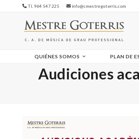
Skip
Tl. 964 547 225
info@cmestregoterris.com
to
content
QUIÉNES SOMOS
PLAN DE 
Audiciones aca