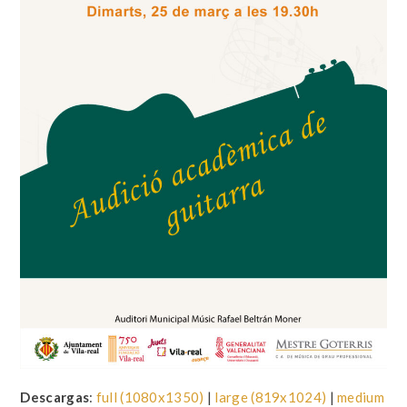
Descargas
:
full (1080x1350)
|
large (819x1024)
|
medium