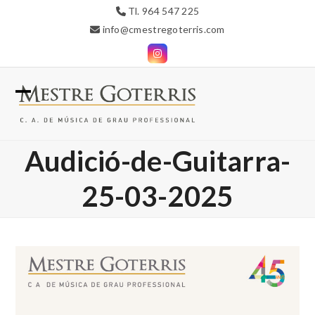
Skip
Tl. 964 547 225
to
info@cmestregoterris.com
content
Instagram
Open
Close
mobile
mobile
Audició-de-Guitarra-
menu
menu
25-03-2025