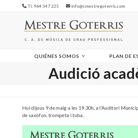
Skip
Tl. 964 547 225
info@cmestregoterris.com
to
content
QUIÉNES SOMOS
PLAN DE 
Audició acad
Hui dijous 9 de maig a les 19.30h, a l’Auditori Munic
de saxòfon, trompeta i tuba.