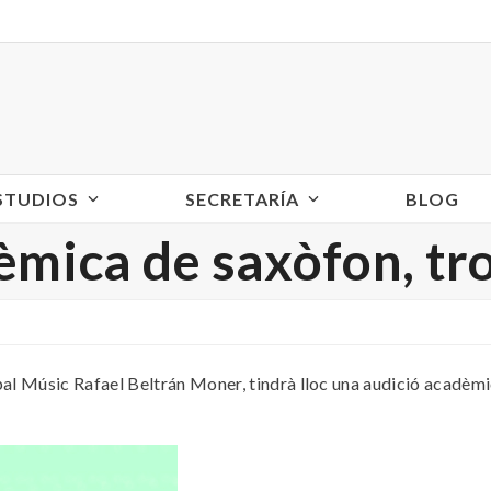
ESTUDIOS
SECRETARÍA
BLOG
èmica de saxòfon, tro
ipal Músic Rafael Beltrán Moner, tindrà lloc una audició acadèm