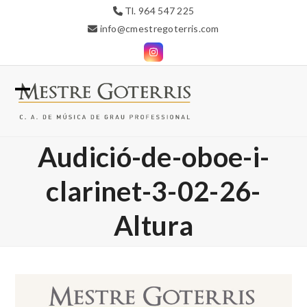
Skip
Tl. 964 547 225
to
info@cmestregoterris.com
content
Instagram
Open
Close
mobile
mobile
Audició-de-oboe-i-
menu
menu
clarinet-3-02-26-
Altura